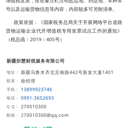
增值税发票，应在备注栏注明起运地、到达地、车种车
号以及运输货物信息等内容，内容较多可另附清单。
政策依据：《国家税务总局关于开展网络平台道路
货物运输企业代开增值税专用发票试点工作的通知》
（税总函﹝2019﹞405号）
新疆炽慧财税服务有限公司
新疆乌鲁木齐北京南路442号新发大厦1401
地址：
徐经理
联系：
13899923746
手机：
0991-3652693
电话：
270010300
Q Q：
270010300@qq.com
邮箱：